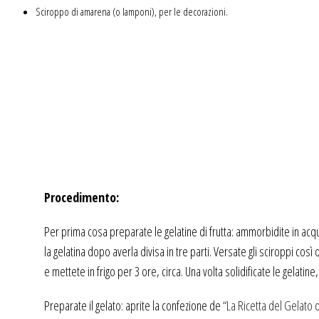
Sciroppo di amarena (o lamponi), per le decorazioni.
Procedimento:
Per prima cosa preparate le gelatine di frutta: ammorbidite in acqua f
la gelatina dopo averla divisa in tre parti. Versate gli sciroppi così 
e mettete in frigo per 3 ore, circa. Una volta solidificate le gelatine,
Preparate il gelato: aprite la confezione de
“La Ricetta del Gelato di