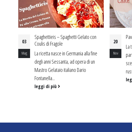
con
Pavlova Cake con gelato e frutti di bosco
Tor
20
24
Fon
La torta Pavlova è una torta
fine
I t
Nov
Mag
particolarmente elegante e
 un
son
scenografica. Fu dedicata alla ballerina
fac
russa Anna Matveyevna Pavlova ed...
Acc
leggi di più
leg