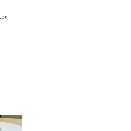
po di
Gelato al Cioccolato & Guinness Draught
08
Ingredienti: “La Ricetta del Gelato di Pa”