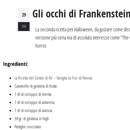
Gli occhi di Frankenstei
29
Ott
La seconda ricetta per Halloween, da gustare come desser
versione più seria ma di assoluto interesse come “The C
horror.
Ingredienti:
La Ricetta del Gelato di Pa’ – Vaniglia
(o
Fior di Panna
)
Caramelle di gelatina di frutta:
1 dl di sciroppo di menta;
1 dl di sciroppo di amarena;
1 dl di sciroppo di arancia;
30 gr. di gelatina in fogli
Pastiglie cioccolato