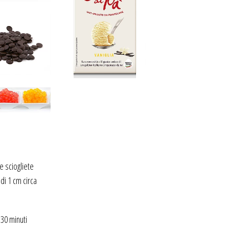
 e sciogliete
 di 1 cm circa
 30 minuti