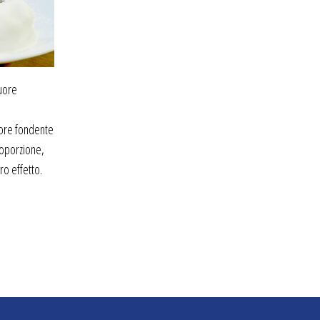
Mag
al Cioccolato – 1 brik Guinness Draught
– ½ pinta (~ 150 ml) Procedimento:
Tagliate la...
leggi di più
17
orino nel
Mag
 Pepino di
primo...