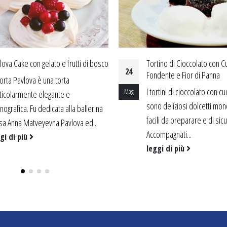
tino di Cioccolato con Cuore
Il Pinguino
04
dente e Fior di Panna
Il gelato Pinguino nasce a T
ortini di cioccolato con cuore fondente
Lug
1939 nella storica gelateria
o deliziosi dolcetti monoporzione,
Piazza Carignano. È stato il 
ili da preparare e di sicuro effetto.
leggi di più
ompagnati...
gi di più