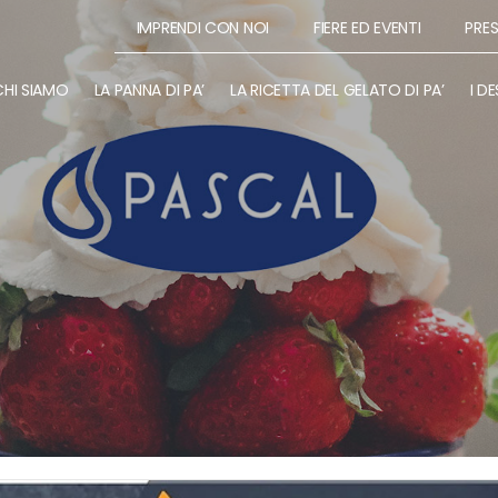
IMPRENDI CON NOI
FIERE ED EVENTI
PRE
CHI SIAMO
LA PANNA DI PA’
LA RICETTA DEL GELATO DI PA’
I DE