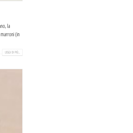
no, la
i marroni (in
LEGGI DI PIÙ...