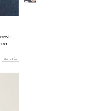
na versione
orror.
LEGGI DI PIÙ...