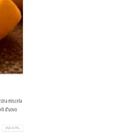
ostra miscela
orli d'uovo
LEGGI DI PIÙ...